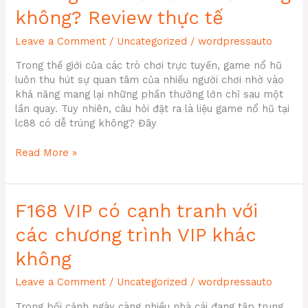
toàn
không? Review thực tế
bộ
số
Leave a Comment
/
Uncategorized
/
wordpressauto
dư
khi
Trong thế giới của các trò chơi trực tuyến, game nổ hũ
muốn
luôn thu hút sự quan tâm của nhiều người chơi nhờ vào
khóa
khả năng mang lại những phần thưởng lớn chỉ sau một
tài
lần quay. Tuy nhiên, câu hỏi đặt ra là liệu game nổ hũ tại
khoản?
lc88 có dễ trúng không? Đây
LC88
Read More »
game
nổ
hũ
F168 VIP có cạnh tranh với
có
dễ
các chương trình VIP khác
trúng
không?
không
Review
Leave a Comment
/
Uncategorized
/
wordpressauto
thực
tế
Trong bối cảnh ngày càng nhiều nhà cái đang tập trung