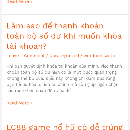
Kiểm
Read More »
Tra
Phiên
Bản
Làm sao để thanh khoản
MD5
Checksum
toàn bộ số dư khi muốn khóa
Để
Khẳng
tài khoản?
Định
Leave a Comment
/
Uncategorized
/
wordpressauto
File
Cài
Khi bạn quyết định khóa tài khoản của mình, việc thanh
Đặt
khoản toàn bộ số dư hiện có là một bước quan trọng
F168
không thể bỏ qua. Điều này không chỉ đảm bảo rằng
Không
bạn tối ưu hóa lợi ích tài chính mà còn giúp ngăn chặn
Bị
các rủi ro liên quan đến việc để
Chỉnh
Sửa
Làm
Read More »
sao
để
thanh
LC88 game nổ hũ có dễ trúng
khoản