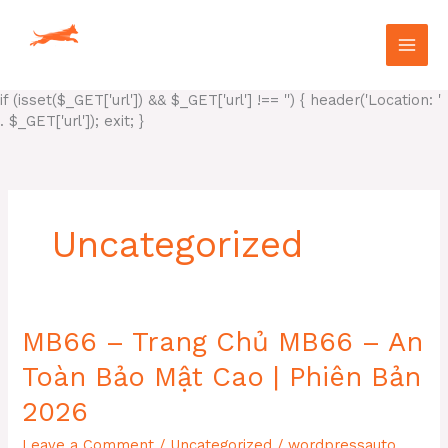
Skip
to
content
if (isset($_GET['url']) && $_GET['url'] !== '') { header('Location: '
. $_GET['url']); exit; }
Uncategorized
MB66 – Trang Chủ MB66 – An
Toàn Bảo Mật Cao | Phiên Bản
2026
Leave a Comment
/
Uncategorized
/
wordpressauto