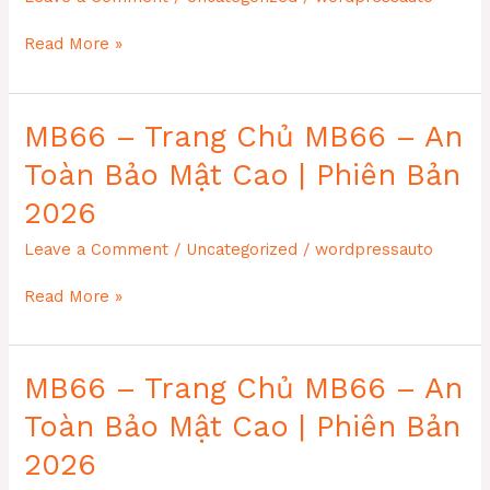
MB66
Read More »
–
Trang
Chủ
MB66 – Trang Chủ MB66 – An
MB66
–
Toàn Bảo Mật Cao | Phiên Bản
An
Toàn
2026
Bảo
Leave a Comment
/
Uncategorized
/
wordpressauto
Mật
Cao
MB66
|
Read More »
–
Phiên
Trang
Bản
Chủ
2026
MB66 – Trang Chủ MB66 – An
MB66
–
Toàn Bảo Mật Cao | Phiên Bản
An
Toàn
2026
Bảo