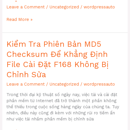
Bảo
Leave a Comment
/
Uncategorized
/
wordpressauto
Mật
Cao
Trang
|
Read More »
Chủ
Phiên
MB66
Bản
–
2026
Kiểm Tra Phiên Bản MD5
Hỗ
Trợ
Checksum Để Khẳng Định
24/7
|
File Cài Đặt F168 Không Bị
Được
Chỉnh Sửa
Ưa
Chuộng
Leave a Comment
/
Uncategorized
/
wordpressauto
Tại
Việt
Trong thời đại kỹ thuật số ngày nay, việc tải và cài đặt
Nam
phần mềm từ Internet đã trở thành một phần không
thể thiếu trong cuộc sống hàng ngày của chúng ta. Tuy
nhiên, điều này cũng đi kèm với những rủi ro tiềm ẩn
như việc tải nhầm phần mềm bị chỉnh sửa