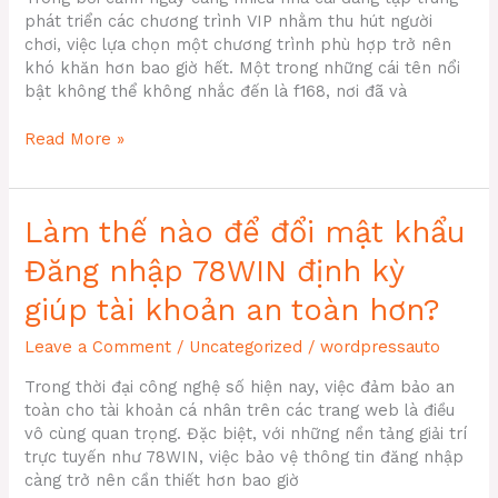
phát triển các chương trình VIP nhằm thu hút người
chơi, việc lựa chọn một chương trình phù hợp trở nên
khó khăn hơn bao giờ hết. Một trong những cái tên nổi
bật không thể không nhắc đến là f168, nơi đã và
F168
Read More »
VIP
có
cạnh
Làm thế nào để đổi mật khẩu
tranh
với
Đăng nhập 78WIN định kỳ
các
chương
giúp tài khoản an toàn hơn?
trình
Leave a Comment
/
Uncategorized
/
wordpressauto
VIP
khác
Trong thời đại công nghệ số hiện nay, việc đảm bảo an
không
toàn cho tài khoản cá nhân trên các trang web là điều
vô cùng quan trọng. Đặc biệt, với những nền tảng giải trí
trực tuyến như 78WIN, việc bảo vệ thông tin đăng nhập
càng trở nên cần thiết hơn bao giờ