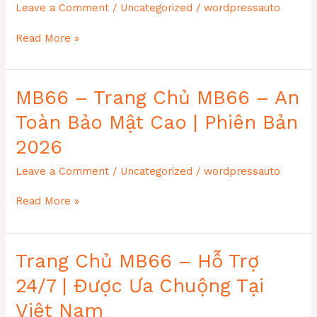
Leave a Comment
/
Uncategorized
/
wordpressauto
Mật
Cao
MB66
|
Read More »
–
Phiên
Trang
Bản
Chủ
2026
MB66 – Trang Chủ MB66 – An
MB66
–
Toàn Bảo Mật Cao | Phiên Bản
An
Toàn
2026
Bảo
Leave a Comment
/
Uncategorized
/
wordpressauto
Mật
Cao
MB66
|
Read More »
–
Phiên
Trang
Bản
Chủ
2026
Trang Chủ MB66 – Hỗ Trợ
MB66
–
24/7 | Được Ưa Chuộng Tại
An
Toàn
Việt Nam